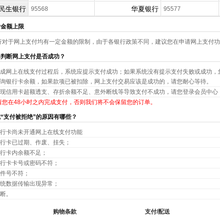
民生银行
华夏银行
95568
95577
付金额上限
行对于网上支付均有一定金额的限制，由于各银行政策不同，建议您在申请网上支付功
样判断网上支付是否成功？
成网上在线支付过程后，系统应提示支付成功；如果系统没有提示支付失败或成功，您
询银行卡余额，如果款项已被扣除，网上支付交易应该是成功的，请您耐心等待。
现信用卡超额透支、存折余额不足、意外断线等导致支付不成功，请您登录会员中心
请您在48小时之内完成支付，否则我们将不会保留您的订单。
成“支付被拒绝”的原因有哪些？
行卡尚未开通网上在线支付功能
行卡已过期、作废、挂失；
行卡内余额不足；
行卡卡号或密码不符；
件号不符；
统数据传输出现异常；
断。
购物条款
支付/配送