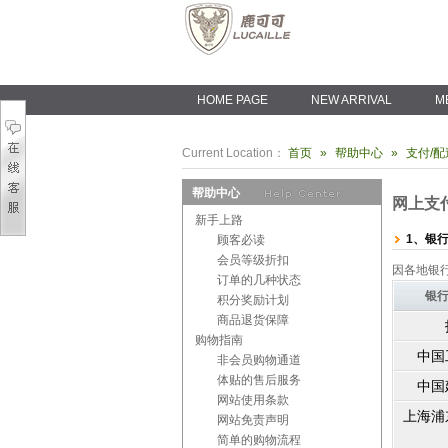
HOME PAGE
NEW ARRIVAL
M
Current Location：
首页
»
帮助中心
»
支付/
帮助中心
网上支
新手上路
1、银
顾客必读
会员等级折扣
因各地银
订单的几种状态
银
积分奖励计划
商品退货保障
购物指南
中国
非会员购物通道
体贴的售后服务
中国
网站使用条款
上海浦
网站免责声明
简单的购物流程