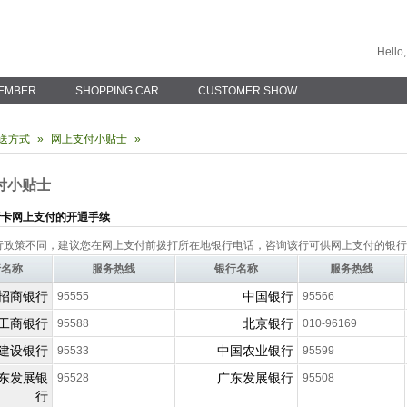
Hello,
EMBER
SHOPPING CAR
CUSTOMER SHOW
配送方式
»
网上支付小贴士
»
付小贴士
行卡网上支付的开通手续
行政策不同，建议您在网上支付前拨打所在地银行电话，咨询该行可供网上支付的银行
行名称
服务热线
银行名称
服务热线
招商银行
中国银行
95555
95566
工商银行
北京银行
95588
010-96169
建设银行
中国农业银行
95533
95599
东发展银
广东发展银行
95528
95508
行