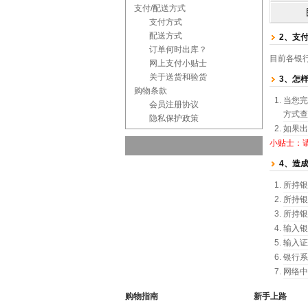
支付/配送方式
支付方式
配送方式
2、支
订单何时出库？
目前各银
网上支付小贴士
关于送货和验货
3、怎
购物条款
当您完
会员注册协议
方式查
隐私保护政策
如果出
小贴士：
4、造
所持银
所持银
所持银
输入银
输入证
银行系
网络中
购物指南
新手上路