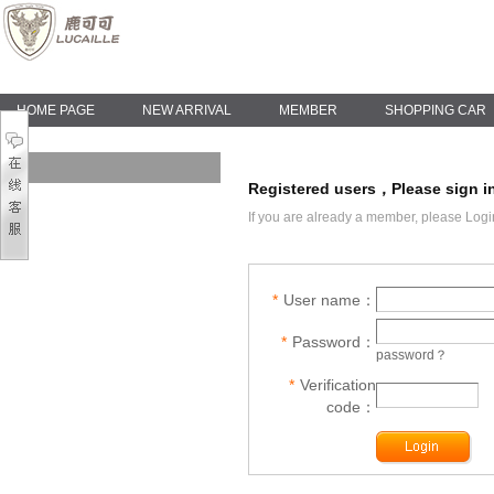
HOME PAGE
NEW ARRIVAL
MEMBER
SHOPPING CAR
Registered users，Please sign i
If
you are already a
member, please
Logi
*
User name：
*
Password：
password？
*
Verification
code：